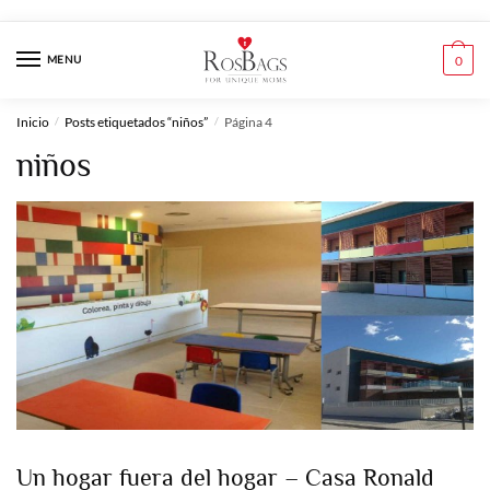
Skip
Skip
to
to
MENU
0
navigation
content
Inicio
Posts etiquetados “niños”
Página 4
/
/
niños
Un hogar fuera del hogar – Casa Ronald