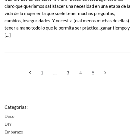
claro que queríamos satisfacer una necesidad en una etapa de la
vida de la mujer en la que suele tener muchas preguntas,
cambios, inseguridades. Y necesita (o al menos muchas de ellas)
tener a mano todo lo que le permita ser práctica, ganar tiempo y
[…]
Navegación
1
…
3
4
5
de
entradas
Categorías:
Deco
DIY
Embarazo