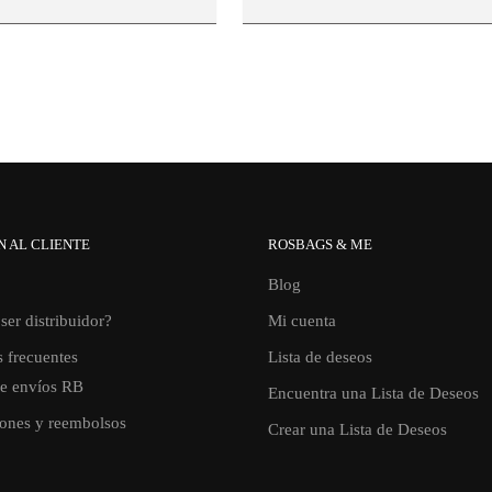
N AL CLIENTE
ROSBAGS & ME
Blog
ser distribuidor?
Mi cuenta
 frecuentes
Lista de deseos
de envíos RB
Encuentra una Lista de Deseos
ones y reembolsos
Crear una Lista de Deseos