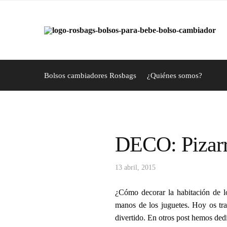
Skip
Skip
to
to
navigation
content
Bolsos cambiadores Rosbags
¿Quiénes somos?
DECO: Pizarr
13 abril, 2015
¿Cómo decorar la habitación de l
manos de los juguetes. Hoy os tra
divertido. En otros post hemos ded