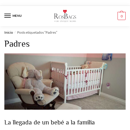
Skip
Skip
to
to
MENU
0
navigation
content
Inicio
Posts etiquetados “Padres”
/
Padres
La llegada de un bebé a la familia