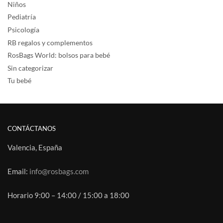
Niños
Pediatría
Psicología
RB regalos y complementos
RosBags World: bolsos para bebé
Sin categorizar
Tu bebé
CONTÁCTANOS
Valencia, España
Email:
info@rosbags.com
Horario 9:00 – 14:00 / 15:00 a 18:00