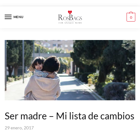
Skip
Skip
to
to
MENU
0
navigation
content
Ser madre – Mi lista de cambios
29 enero, 2017