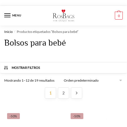
Skip
Skip
to
to
MENU
0
navigation
content
Inicio
Productos etiquetados “Bolsos para bebé”
/
Bolsos para bebé
MOSTRAR FILTROS
Mostrando 1–12 de 19 resultados
1
2
-50%
-50%