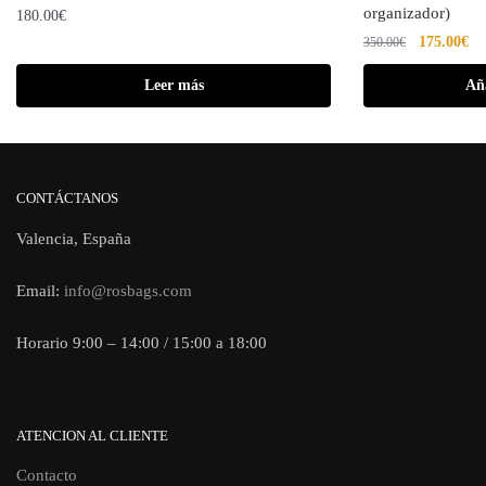
organizador)
180.00
€
175.00
€
350.00
€
Leer más
Aña
CONTÁCTANOS
Valencia, España
Email:
info@rosbags.com
Horario 9:00 – 14:00 / 15:00 a 18:00
ATENCION AL CLIENTE
Contacto