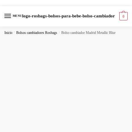
Skip
Skip
to
to
MENU
0
navigation
content
Inicio
/
Bolsos cambiadores Rosbags
/
Bolso cambiador Madrid Metallic Blue