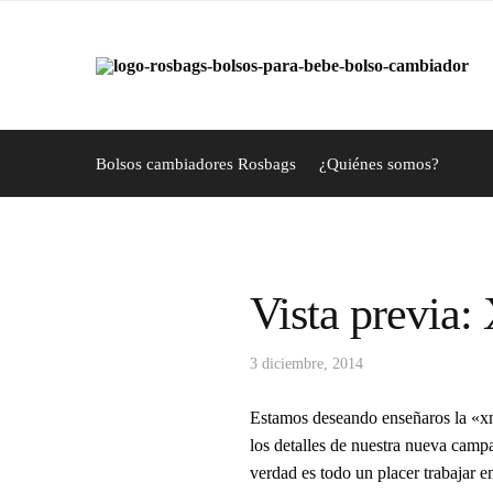
Skip
Skip
to
to
navigation
content
Bolsos cambiadores Rosbags
¿Quiénes somos?
Vista previ
3 diciembre, 2014
Estamos deseando enseñaros la «x
los detalles de nuestra nueva cam
verdad es todo un placer trabajar e