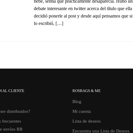
bebé, sentía que prácticamente desaparecía. Hubo un
debate interesante en twitter acerca del título que ella
decidió ponerle al post y desde aquí pensamos que si 
lo escribió, […]
N AL CLIENTE
ROSBAGS & ME
Blog
ser distribuidor?
Mi cuenta
 frecuentes
Lista de deseos
de envíos RB
Encuentra una Lista de Deseos