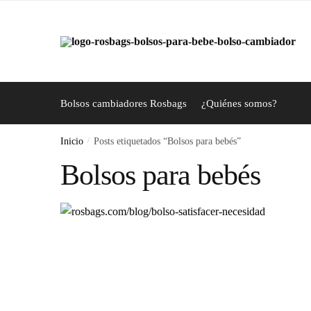
Skip
Skip
to
to
navigation
content
Bolsos cambiadores Rosbags
¿Quiénes somos?
Inicio
/
Posts etiquetados “Bolsos para bebés”
Bolsos para bebés