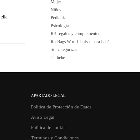
Mujer
Niños
ella
Pediatría
Psicología
RB regalos y complementos
RosBags World: bolsos para bebé
Sin categorizar
Tu bebé
APARTADO LEGAL
Política de Protección de Datos
Aviso Legal
Política de cookies
Términos y Condiciones