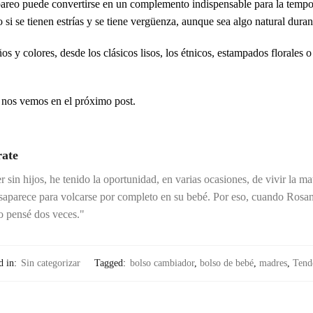
pareo puede convertirse en un complemento indispensable para la tempor
si se tienen estrías y se tiene vergüenza, aunque sea algo natural dura
 y colores, desde los clásicos lisos, los étnicos, estampados florales o 
 nos vemos en el próximo post.
rate
 sin hijos, he tenido la oportunidad, en varias ocasiones, de vivir la m
aparece para volcarse por completo en su bebé. Por eso, cuando Rosana
 pensé dos veces."
d in:
Sin categorizar
Tagged:
bolso cambiador
,
bolso de bebé
,
madres
,
Tend