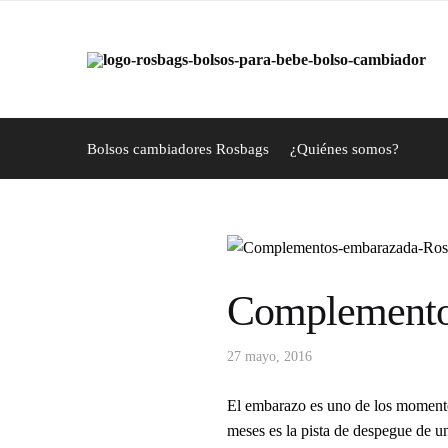
Skip
Skip
to
to
navigation
content
Bolsos cambiadores Rosbags
¿Quiénes somos?
Complementos
27 mayo, 2016
El embarazo es uno de los momento
meses es la pista de despegue de u