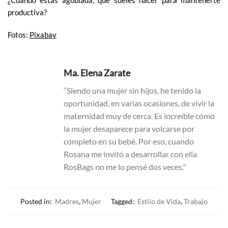
¿Cuándo estás agobiada, que sueles hacer para mantenerte
productiva?
Fotos:
Pixabay
Ma. Elena Zarate
“Siendo una mujer sin hijos, he tenido la
oportunidad, en varias ocasiones, de vivir la
maternidad muy de cerca. Es increíble cómo
la mujer desaparece para volcarse por
completo en su bebé. Por eso, cuando
Rosana me invitó a desarrollar con ella
RosBags no me lo pensé dos veces."
Posted in:
Madres
,
Mujer
Tagged:
Estilo de Vida
,
Trabajo