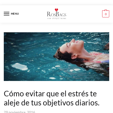
Skip
Skip
to
to
MENU
0
navigation
content
Cómo evitar que el estrés te
aleje de tus objetivos diarios.
29 noviembre, 2016