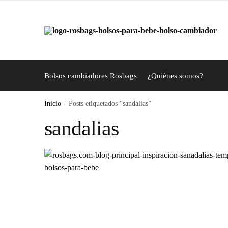
Skip
Skip
to
to
navigation
content
Bolsos cambiadores Rosbags
¿Quiénes somos?
Inicio
/
Posts etiquetados “sandalias”
sandalias