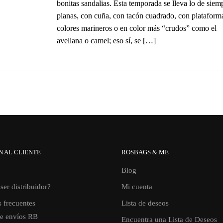
bonitas sandalias. Esta temporada se lleva lo de siem
planas, con cuña, con tacón cuadrado, con plataform
colores marineros o en color más “crudos” como el
avellana o camel; eso sí, se […]
N AL CLIENTE
ROSBAGS & ME
Blog
ser distribuidor?
Mi cuenta
 frecuentes
Lista de deseos
de envíos RB
Encuentra una Lista de Deseos