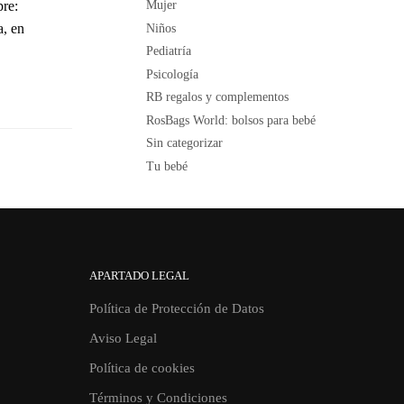
Mujer
pre:
a, en
Niños
Pediatría
Psicología
RB regalos y complementos
RosBags World: bolsos para bebé
Sin categorizar
Tu bebé
APARTADO LEGAL
Política de Protección de Datos
Aviso Legal
Política de cookies
Términos y Condiciones