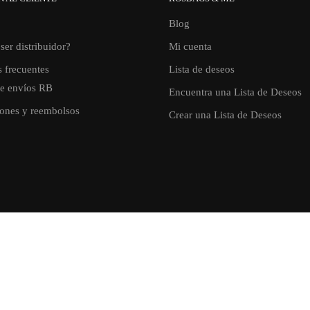
Blog
ser distribuidor?
Mi cuenta
 frecuentes
Lista de deseos
de envíos RB
Encuentra una Lista de Deseos
ones y reembolsos
Crear una Lista de Deseos