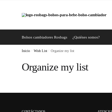
Skip
Skip
to
to
navigation
content
Bolsos cambiadores Rosbags
¿Quiénes somos?
Inicio
/
Wish List
/
Organize my list
Organize my list
CONTÁCTANOS
ATENCIO